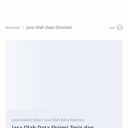
Home
Artikel
Jasa Olah Data Disertasi
Keunggulan
Harga
Cara Pesan
RTL Mode
Jasa Olah Data Skripsi Tesis dan