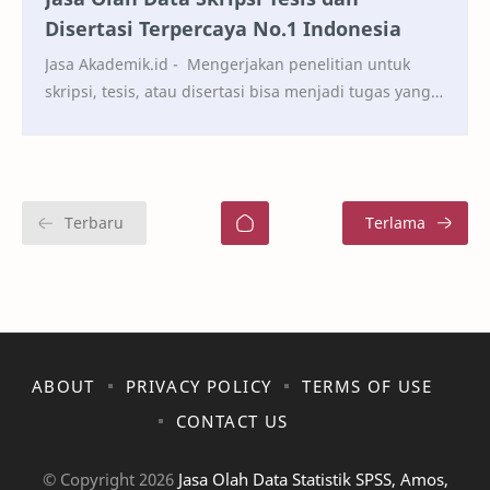
Disertasi Terpercaya No.1 Indonesia
Jasa Akademik.id - Mengerjakan penelitian untuk
skripsi, tesis, atau disertasi bisa menjadi tugas yang
sangat menantang, terutama ketika sampai pad…
ABOUT
PRIVACY POLICY
TERMS OF USE
CONTACT US
© Copyright
2026
Jasa Olah Data Statistik SPSS, Amos,